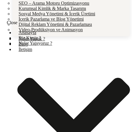
SEO – Arama Motoru Optimizasyonu
Kurumsal Kimlik & Marka Tasarımı
Sosyal Medya Yönetimi & İçerik Üretimi
İçerik Pazarlama ve Blog Yönetimi
Close
Dijital Reklam Yönetimi & Pazarlaması
Video-Prodüksiyon ve Animasyon
Anasayfa
Biz Kimiz ?
Neler Yaptık ?
Neler Yapıyoruz ?
Blog
İletişim