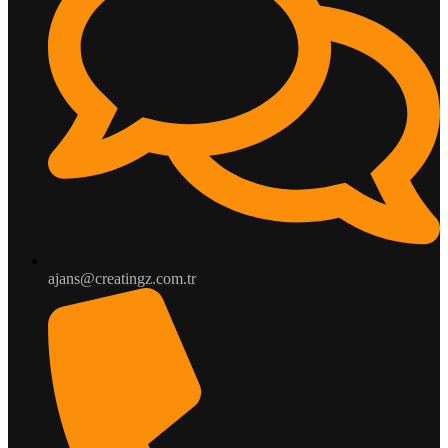
ajans@creatingz.com.tr