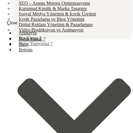
SEO – Arama Motoru Optimizasyonu
Kurumsal Kimlik & Marka Tasarımı
Sosyal Medya Yönetimi & İçerik Üretimi
İçerik Pazarlama ve Blog Yönetimi
Close
Dijital Reklam Yönetimi & Pazarlaması
Video-Prodüksiyon ve Animasyon
Anasayfa
Biz Kimiz ?
Neler Yaptık ?
Neler Yapıyoruz ?
Blog
İletişim