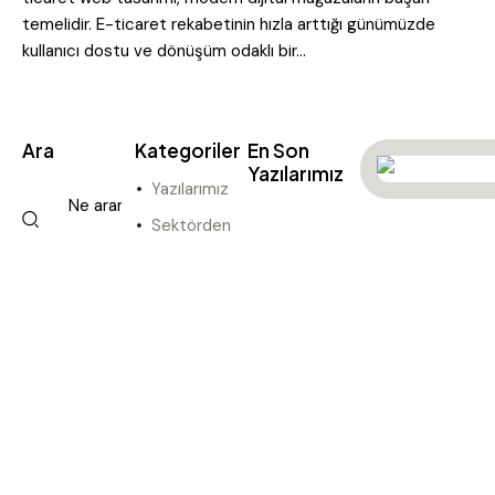
temelidir. E-ticaret rekabetinin hızla arttığı günümüzde
kullanıcı dostu ve dönüşüm odaklı bir…
Ara
Kategoriler
En Son
Yazılarımız
Yazılarımız
SEKTÖRDEN,
Sektörden
YAZILARIMIZ
K
ü
ç
ü
k
İ
ş
l
e
t
m